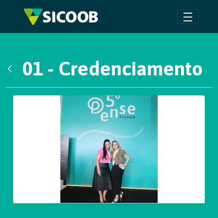
Pular para o Conteúdo principal
01 - Credenciamento
Voltar
Galeria de Mídias