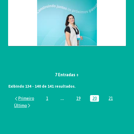
7 Entradas
Exibindo 134 - 140 de 141 resultados.
1
...
19
20
21
Página
Páginas intermediárias Usar ABA par
Página
Página
Página