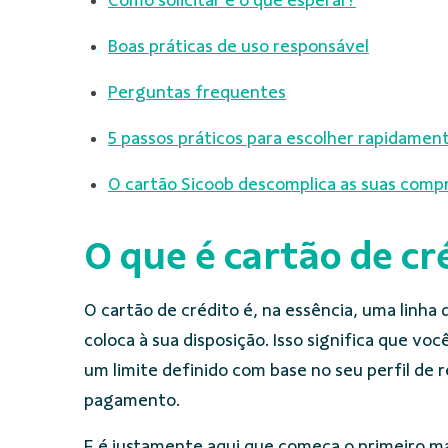
Como solicitar e o que esperar?
Boas práticas de uso responsável
Perguntas frequentes
5 passos práticos para escolher rapidamen
O cartão Sicoob descomplica as suas comp
O que é cartão de cr
O cartão de crédito é, na essência, uma linha 
coloca à sua disposição. Isso significa que vo
um limite definido com base no seu perfil de 
pagamento.
E é justamente aqui que começa o primeiro m