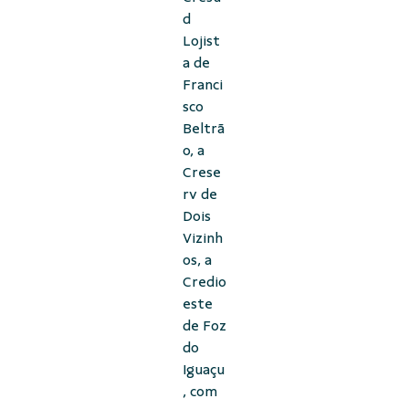
d
Lojist
a de
Franci
sco
Beltrã
o, a
Crese
rv de
Dois
Vizinh
os, a
Credio
este
de Foz
do
Iguaçu
, com