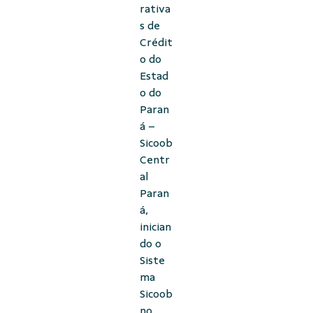
rativa
s de
Crédit
o do
Estad
o do
Paran
á –
Sicoob
Centr
al
Paran
á,
inician
do o
Siste
ma
Sicoob
no