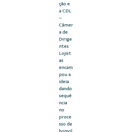
ção e
a CDL
–
Câmer
a de
Dirige
ntes
Lojist
as
encam
pou a
ideia
dando
sequê
ncia
no
proce
sso de
homol