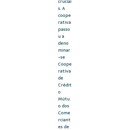
cruciai
s. A
coope
rativa
passo
u a
deno
minar
-se
Coope
rativa
de
Crédit
o
Mútu
o dos
Come
rciant
es de