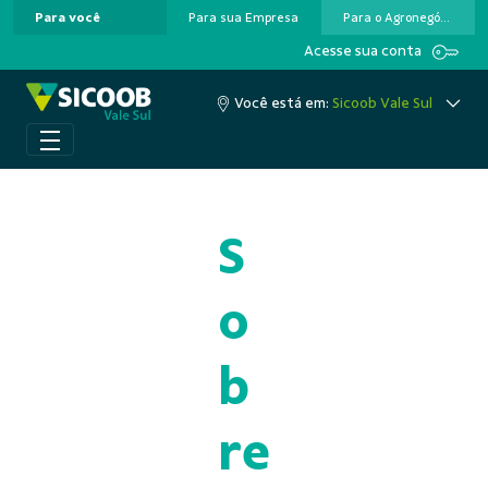
Para você
Para sua Empresa
Para o Agronegócio
Pular para o Conteúdo principal
Acesse sua conta
Você está em:
Sicoob Vale Sul
S
o
b
re