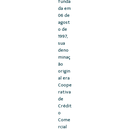
funda
da em
06 de
agost
o de
1997,
sua
deno
minaç
ão
origin
al era
Coope
rativa
de
Crédit
o
Come
rcial