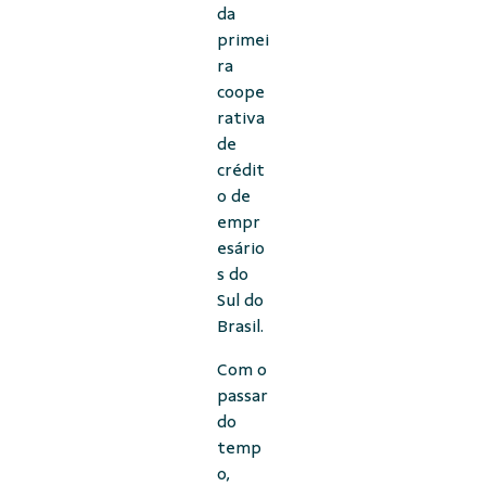
da
primei
ra
coope
rativa
de
crédit
o de
empr
esário
s do
Sul do
Brasil.
Com o
passar
do
temp
o,