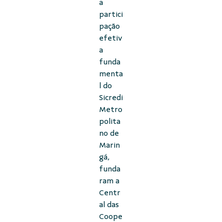
a
partici
pação
efetiv
a
funda
menta
l do
Sicredi
Metro
polita
no de
Marin
gá,
funda
ram a
Centr
al das
Coope