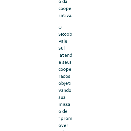
o da
coope
rativa.
O
Sicoob
Vale
Sul
atend
e seus
coope
rados
objeti
vando
sua
missã
o de
“prom
over