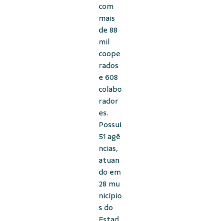
com
mais
de 88
mil
coope
rados
e 608
colabo
rador
es.
Possui
51 agê
ncias,
atuan
do em
28 mu
nicípio
s do
Estad