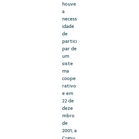
houve
a
necess
idade
de
partici
par de
um
siste
ma
coope
rativo
e em
22 de
deze
mbro
de
2001, a
Cresu