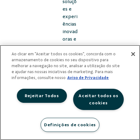
soluçõ
es e
experi
ências
inovad
oras e
suste
ntávei
Ao clicar em "Aceitar todos os cookies", concorda com o
armazenamento de cookies no seu dispositivo para
s por
melhorar a navegação no site, analisar a utilização do site
meio
e ajudar nas nossas iniciativas de marketing. Para mais
da
informações, consulte nosso
Aviso de Privacidade
coope
ração”
Rejeitar Todos
Aceitar todos os
e a
cookies
visão
de
“ser
Definições de cookies
refer
ência