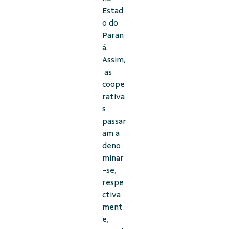
Estad
o do
Paran
á.
Assim,
as
coope
rativa
s
passar
am a
deno
minar
-se,
respe
ctiva
ment
e,