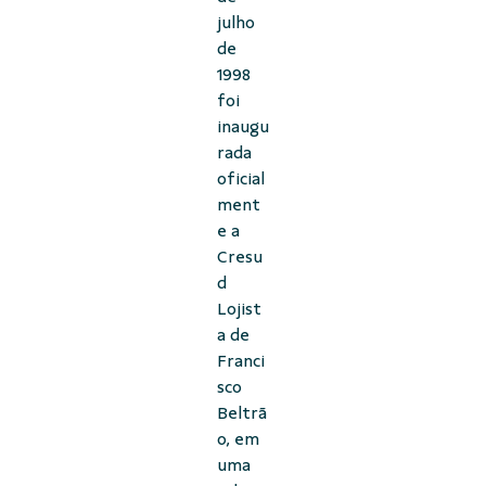
julho
de
1998
foi
inaugu
rada
oficial
ment
e a
Cresu
d
Lojist
a de
Franci
sco
Beltrã
o, em
uma