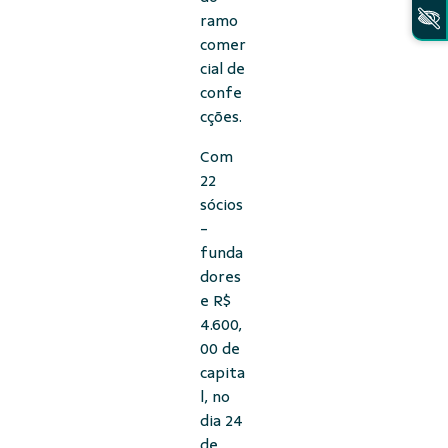
ramo
comer
cial de
confe
cções.
Com
22
sócios
-
funda
dores
e R$
4.600,
00 de
capita
l, no
dia 24
de