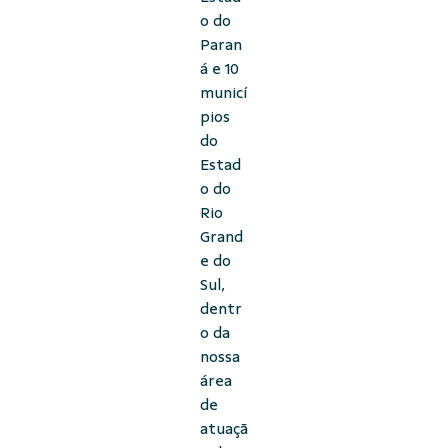
o do
Paran
á e 10
municí
pios
do
Estad
o do
Rio
Grand
e do
Sul,
dentr
o da
nossa
área
de
atuaçã