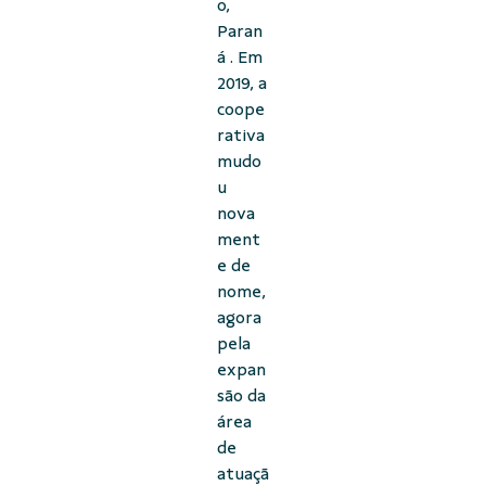
o,
Paran
á . Em
2019, a
coope
rativa
mudo
u
nova
ment
e de
nome,
agora
pela
expan
são da
área
de
atuaçã