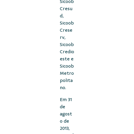
Sicoob
Cresu
d,
Sicoob
Crese
rv,
Sicoob
Credio
este e
Sicoob
Metro
polita
no.
Em 31
de
agost
o de
2013,