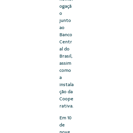
ogaçã
o
junto
ao
Banco
Centr
al do
Brasil,
assim
como
a
instala
ção da
Coope
rativa.
Em 10
de
nove