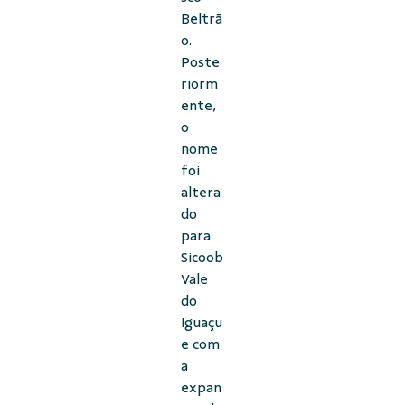
Beltrã
o.
Poste
riorm
ente,
o
nome
foi
altera
do
para
Sicoob
Vale
do
Iguaçu
e com
a
expan