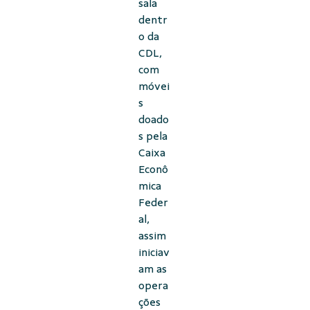
sala
dentr
o da
CDL,
com
móvei
s
doado
s pela
Caixa
Econô
mica
Feder
al,
assim
iniciav
am as
opera
ções