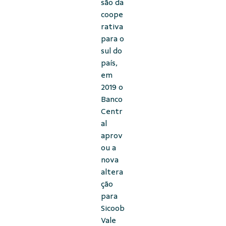
são da
coope
rativa
para o
sul do
país,
em
2019 o
Banco
Centr
al
aprov
ou a
nova
altera
ção
para
Sicoob
Vale