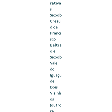
rativa
s
Sicoob
Cresu
d de
Franci
sco
Beltrã
o e
Sicoob
Vale
do
Iguaçu
de
Dois
Vizinh
os
(outro
ra