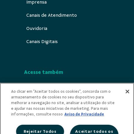
Imprensa
Canais de Atendimento
Ouvidoria
Canais Digitais
Acesse também
Segurança
Ao clicar em "Aceitar todos os cookies", concorda com o
armazenamento de cookies no seu dispositivo para
Indícios de Ilicitude
melhorar a navegação no site, analisar a utilização do site
e ajudar nas nossas iniciativas de marketing. Para mais
Privacidade
informações, consulte nosso
Aviso de Privacidade
Rejeitar Todos
Aceitar todos os