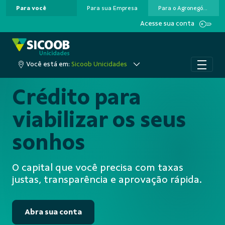
Para você
Para sua Empresa
Para o Agronegócio
Pular para o Conteúdo principal
Acesse sua conta
Você está em:
Sicoob Unicidades
Crédito para
viabilizar os seus
sonhos
O capital que você precisa com taxas
justas, transparência e aprovação rápida.
Abra sua conta