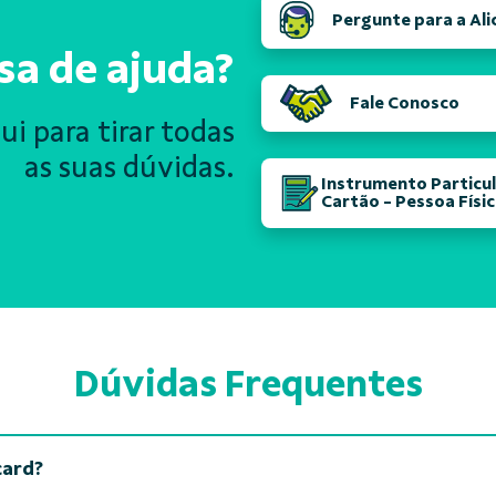
Pergunte para a Ali
sa de ajuda?
Fale Conosco
i para tirar todas
as suas dúvidas.
Instrumento Particul
Cartão - Pessoa Físi
Dúvidas Frequentes
card?