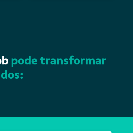
ob
pode transformar
ados: