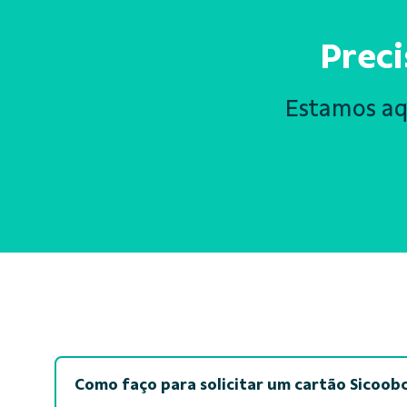
Preci
Estamos aqu
Como faço para solicitar um cartão Sicoob