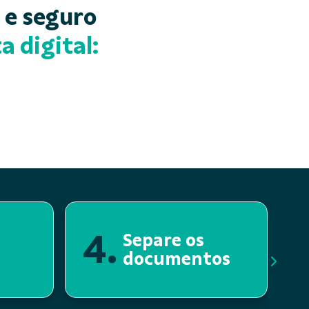
o e seguro
a digital:
4.
Separe os
documentos