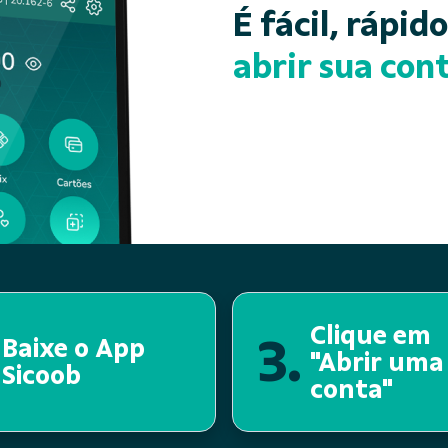
É fácil, rápid
abrir sua cont
Clique em
3.
Baixe o App
"Abrir uma
Sicoob
conta"