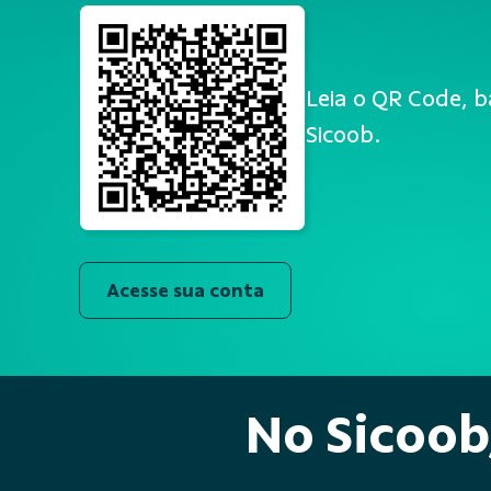
Leia o QR Code, b
Sicoob.
Acesse sua conta
No Sicoob