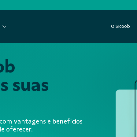
O Sicoob
ob
s suas
, com vantagens e benefícios
e oferecer.