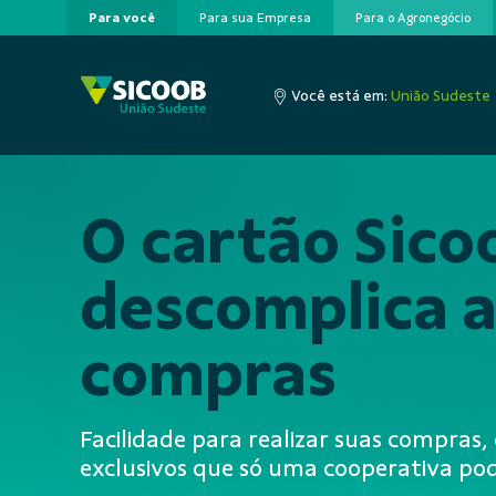
Para você
Para sua Empresa
Para o Agronegócio
Pular para o Conteúdo principal
Você está em:
União Sudeste
O cartão Sico
descomplica a
compras
Facilidade para realizar suas compras
exclusivos que só uma cooperativa pod