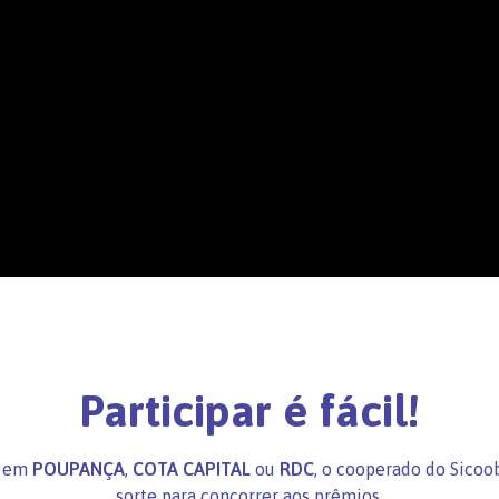
Participar é fácil!
, em
POUPANÇA
,
COTA CAPITAL
ou
RDC
, o cooperado do Sico
sorte para concorrer aos prêmios.