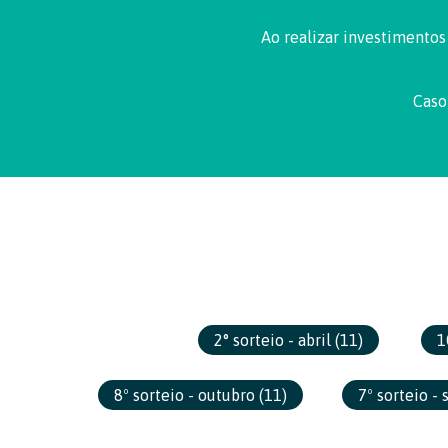
Ao realizar investimentos
Caso
2° sorteio - abril
(11)
1
8º sorteio - outubro
(11)
7º sorteio -