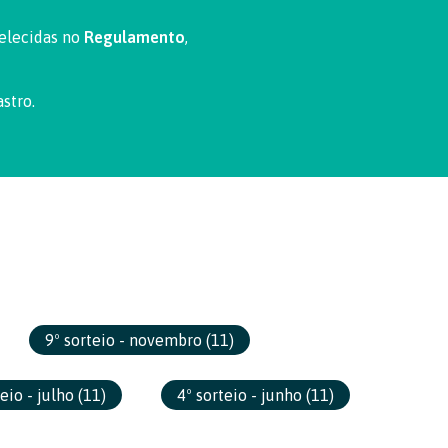
belecidas no
Regulamento
,
stro.
9º sorteio - novembro
(11)
teio - julho
(11)
4º sorteio - junho
(11)