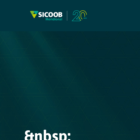
Pular para o Conteúdo principal
&nbsp;