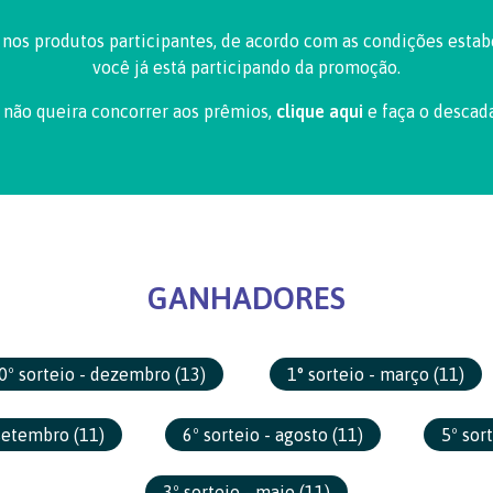
 nos produtos participantes, de acordo com as condições esta
você já está participando da promoção.
 não queira concorrer aos prêmios,
clique aqui
e faça o descada
GANHADORES
0º sorteio - dezembro
(13)
1° sorteio - março
(11)
 setembro
(11)
6º sorteio - agosto
(11)
5º sor
3º sorteio - maio
(11)