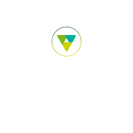
Para você
Para sua Empresa
Pular para o Conteúdo principal
Acesse sua conta
Você está em:
Sicoob Empresas RJ