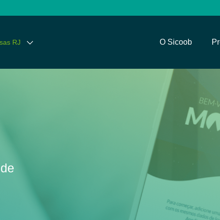
O Sicoob
Pr
sas RJ
nde