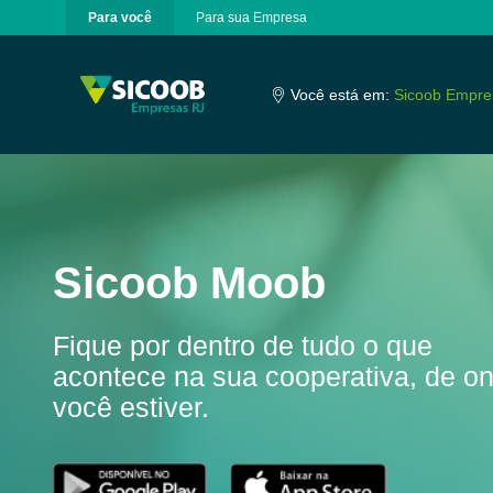
Para você
Para sua Empresa
Pular para o Conteúdo principal
Você está em:
Sicoob Empre
Sicoob Moob
Fique por dentro de tudo o que
acontece na sua cooperativa, de o
você estiver.