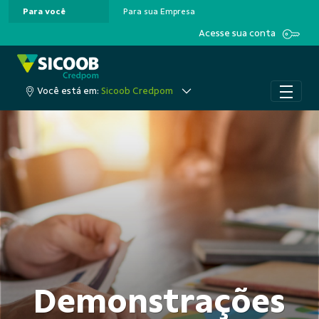
Para você
Para sua Empresa
Pular para o Conteúdo principal
Acesse sua conta
Você está em:
Sicoob Credpom
Demonstrações