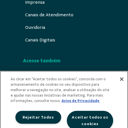
Imprensa
Canais de Atendimento
Ouvidoria
Canais Digitais
Acesse também
Segurança
Ao clicar em "Aceitar todos os cookies", concorda com o
armazenamento de cookies no seu dispositivo para
Indícios de Ilicitude
melhorar a navegação no site, analisar a utilização do site
e ajudar nas nossas iniciativas de marketing. Para mais
Privacidade
informações, consulte nosso
Aviso de Privacidade
Rejeitar Todos
Aceitar todos os
cookies