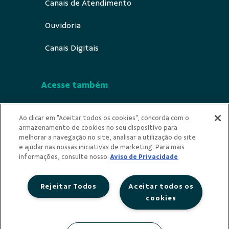
Canais de Atendimento
Ouvidoria
Canais Digitais
Acesse também
Segurança
Ao clicar em "Aceitar todos os cookies", concorda com o
armazenamento de cookies no seu dispositivo para
Indícios de Ilicitude
melhorar a navegação no site, analisar a utilização do site
e ajudar nas nossas iniciativas de marketing. Para mais
Privacidade
informações, consulte nosso
Aviso de Privacidade
Rejeitar Todos
Aceitar todos os
cookies
Redes Sociais