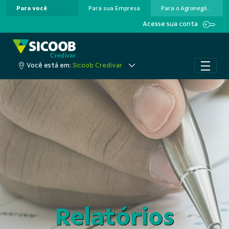
Para você
Para sua Empresa
Para o Agronegócio
Pular para o Conteúdo principal
Acesse sua conta
Você está em:
Sicoob Credivar
Relatórios