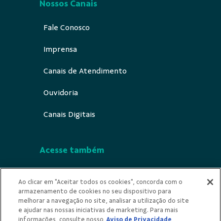
Nossos Canais
Fale Conosco
Imprensa
Canais de Atendimento
Ouvidoria
Canais Digitais
Acesse também
Segurança
Ao clicar em "Aceitar todos os cookies", concorda com o
armazenamento de cookies no seu dispositivo para
Indícios de Ilicitude
melhorar a navegação no site, analisar a utilização do site
e ajudar nas nossas iniciativas de marketing. Para mais
Privacidade
informações, consulte nosso
Aviso de Privacidade