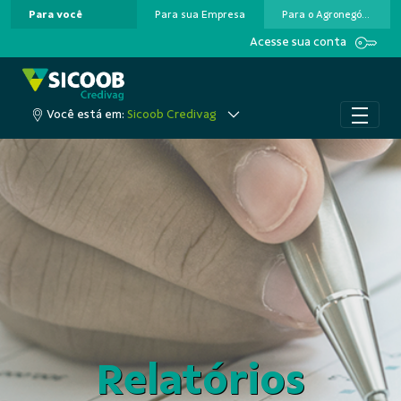
Para você
Para sua Empresa
Para o Agronegócio
Pular para o Conteúdo principal
Acesse sua conta
Você está em:
Sicoob Credivag
Relatórios