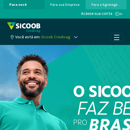
Para você
Para sua Empresa
Para o Agronegócio
Pular para o Conteúdo principal
Acesse sua conta
Você está em:
Sicoob Credivag
A cooperação que colo