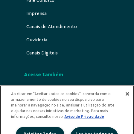
Fale Conosco
Imprensa
Canais de Atendimento
Ouvidoria
Canais Digitais
Acesse também
Segurança
Ao clicar em "Aceitar todos os cookies", concorda com o
armazenamento de cookies no seu dispositivo para
Indícios de Ilicitude
melhorar a navegação no site, analisar a utilização do site
e ajudar nas nossas iniciativas de marketing. Para mais
Privacidade
informações, consulte nosso
Aviso de Privacidade
Rejeitar Todos
Aceitar todos os