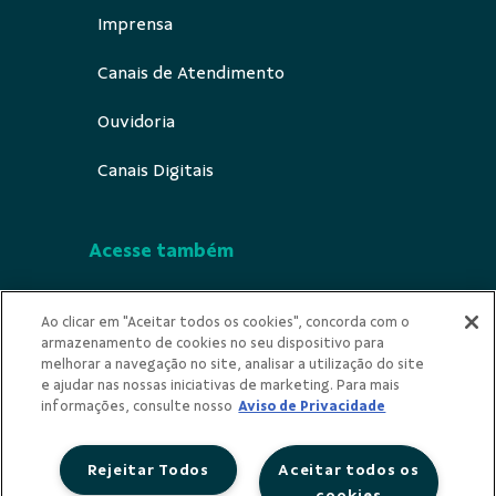
Imprensa
Canais de Atendimento
Ouvidoria
Canais Digitais
Acesse também
Segurança
Ao clicar em "Aceitar todos os cookies", concorda com o
armazenamento de cookies no seu dispositivo para
Indícios de Ilicitude
melhorar a navegação no site, analisar a utilização do site
e ajudar nas nossas iniciativas de marketing. Para mais
Privacidade
informações, consulte nosso
Aviso de Privacidade
Rejeitar Todos
Aceitar todos os
cookies