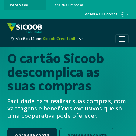
Para você
Para sua Empresa
Pular para o Conteúdo principal
Acesse sua conta
Você está em:
Sicoob Creditábil
O cartão Sicoob
descomplica as
suas compras
Facilidade para realizar suas compras, com
vantagens e benefícios exclusivos que só
uma cooperativa pode oferecer.
Abra sua conta
Acesse sua conta