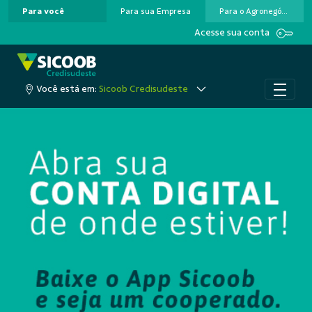
Para você
Para sua Empresa
Para o Agronegócio
Pular para o Conteúdo principal
Acesse sua conta
Você está em:
Sicoob Credisudeste