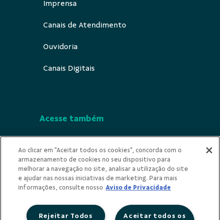
Imprensa
Canais de Atendimento
Ouvidoria
Canais Digitais
Acesse também
Segurança
Ao clicar em "Aceitar todos os cookies", concorda com o
armazenamento de cookies no seu dispositivo para
Indícios de Ilícitude
melhorar a navegação no site, analisar a utilização do site
e ajudar nas nossas iniciativas de marketing. Para mais
Privacidade
informações, consulte nosso
Aviso de Privacidade
Rejeitar Todos
Aceitar todos os