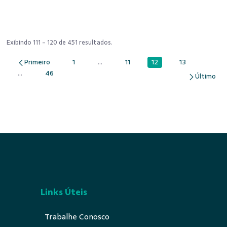
Exibindo 111 - 120 de 451 resultados.
12
1
...
11
13
Página
Página
Páginas intermediárias Usar ABA para na
Página
Página
...
46
Páginas intermediárias Usar ABA para navegar.
Página
Links Úteis
Trabalhe Conosco