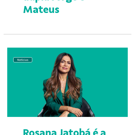
Mateus
Notícias
Rosana Jatobá é a