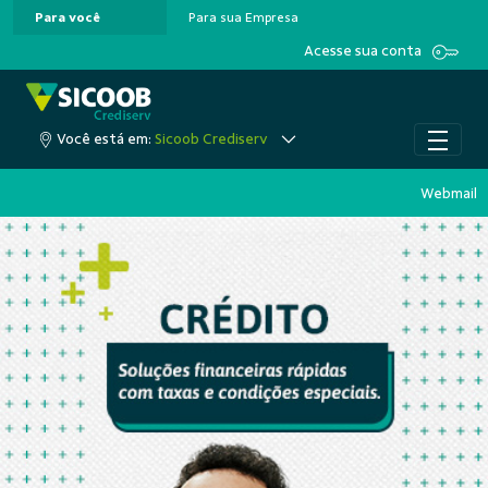
Para você
Para sua Empresa
Pular para o Conteúdo principal
Acesse sua conta
Você está em:
Sicoob Crediserv
Webmail