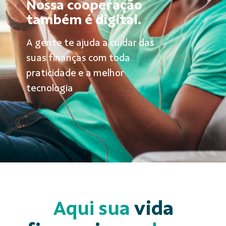
Nossa cooperação
também é digital.
A gente te ajuda a cuidar das
suas finanças com toda
praticidade e a melhor
tecnologia
Aqui sua
vida