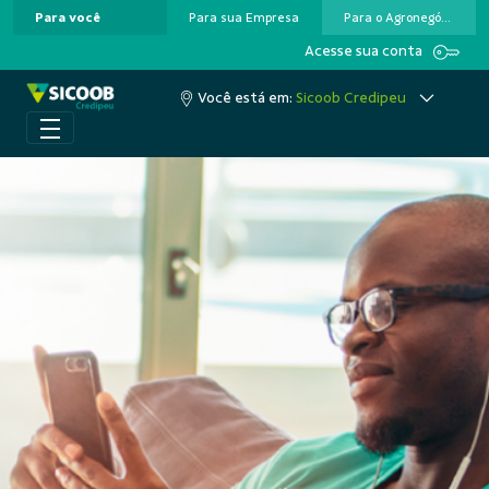
Para você
Para sua Empresa
Para o Agronegócio
Pular para o Conteúdo principal
Acesse sua conta
Você está em:
Sicoob Credipeu