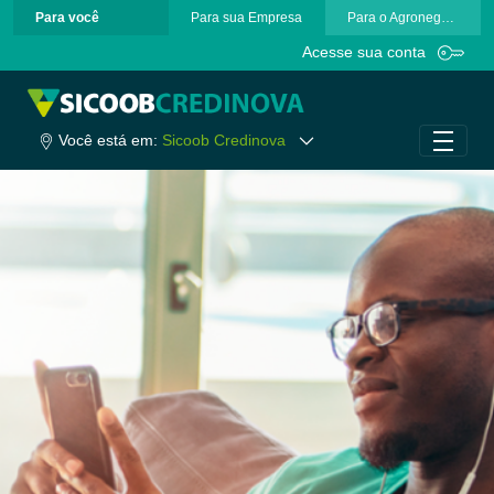
Para você
Para sua Empresa
Para o Agronegócio
Pular para o Conteúdo principal
Acesse sua conta
Você está em:
Sicoob Credinova