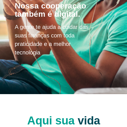
Nossa cooperação
também é digital.
A gente te ajuda a cuidar das
suas finanças com toda
praticidade e a melhor
tecnologia
Aqui sua
vida