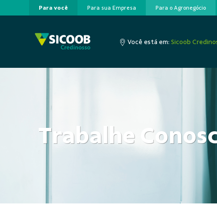
Para você
Para sua Empresa
Para o Agronegócio
Pular para o Conteúdo principal
Você está em:
Sicoob Credino
Trabalhe Conos