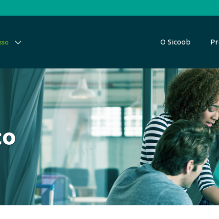
O Sicoob
Pr
sso
co