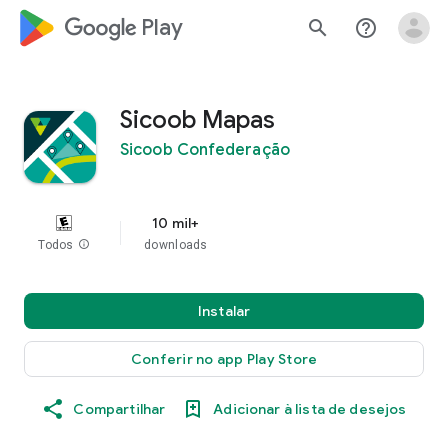
google_logo Play
search
help_outline
Sicoob Mapas
Sicoob Confederação
10 mil+
Todos
info
downloads
Instalar
Conferir no app Play Store
Compartilhar
Adicionar à lista de desejos