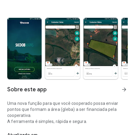
Sobre este app
arrow_forward
Uma nova função para que você cooperado possa enviar
pontos que formam a área (gleba) a ser financiada pela
cooperativa.
A ferramenta é simples, rápida e segura.
Conheça a ferramenta do Sicoob para captura das coordenadas 
Atualizado em