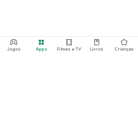
Jogos
Apps
Filmes e TV
Livros
Crianças
Google Play
Play Pass
Pontos do Play Points
Vales-presente
Resgatar