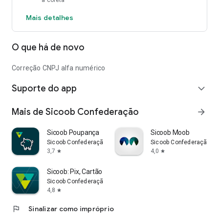
a coleta
Mais detalhes
O que há de novo
Correção CNPJ alfa numérico
Suporte do app
expand_more
Mais de Sicoob Confederação
arrow_forward
Sicoob Poupança
Sicoob Moob
Sicoob Confederação
Sicoob Confederação
3,7
4,0
star
star
Sicoob: Pix, Cartão e Conta
Sicoob Confederação
4,8
star
flag
Sinalizar como impróprio