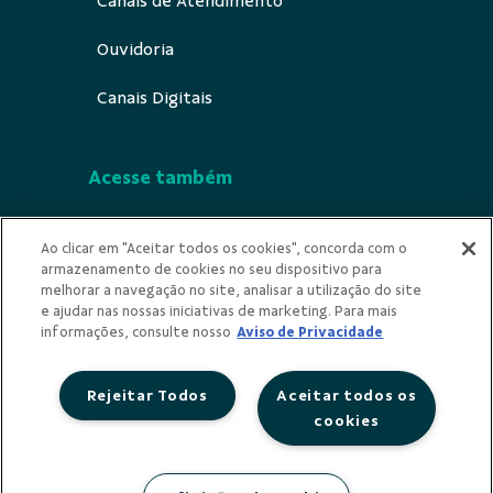
Canais de Atendimento
Ouvidoria
Canais Digitais
Acesse também
Segurança
Ao clicar em "Aceitar todos os cookies", concorda com o
armazenamento de cookies no seu dispositivo para
Indícios de Ilicitude
melhorar a navegação no site, analisar a utilização do site
e ajudar nas nossas iniciativas de marketing. Para mais
Privacidade
informações, consulte nosso
Aviso de Privacidade
Rejeitar Todos
Aceitar todos os
cookies
Redes Sociais