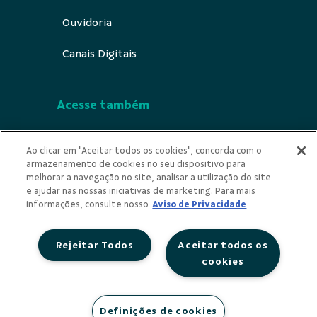
Ouvidoria
Canais Digitais
Acesse também
Segurança
Ao clicar em "Aceitar todos os cookies", concorda com o
armazenamento de cookies no seu dispositivo para
Indícios de Ilicitude
melhorar a navegação no site, analisar a utilização do site
e ajudar nas nossas iniciativas de marketing. Para mais
Privacidade
informações, consulte nosso
Aviso de Privacidade
Rejeitar Todos
Aceitar todos os
cookies
Redes Sociais
Definições de cookies