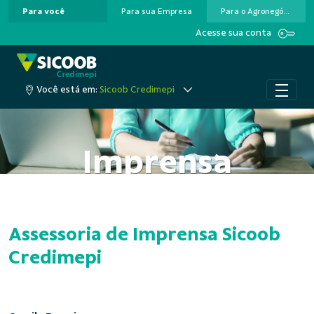
Para você
Para sua Empresa
Para o Agronegócio
Pular para o Conteúdo principal
Acesse sua conta
Você está em:
Sicoob Credimepi
Imprensa
Assessoria de Imprensa Sicoob
Credimepi