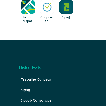
Sicoob
Coopcer
Sipag
Mapas
to
Links Úteis
Trabalhe Conosco
Sipag
Sicoob Consórcios