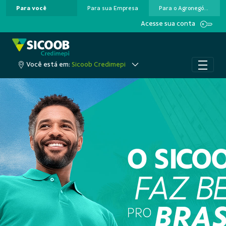
Para você
Para sua Empresa
Para o Agronegócio
Pular para o Conteúdo principal
Acesse sua conta
Você está em:
Sicoob Credimepi
A cooperação que colo