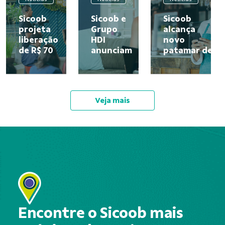
Sicoob
Sicoob e
Sicoob
projeta
Grupo
alcança
liberação
HDI
novo
de R$ 70
anunciam
patamar de
bilhões
parceria
cooperados
em
e lançam
e reafirma a
crédito
solução
força do
rural
que une
modelo
Veja mais
para o
crédito e
cooperativo
Plano
seguro
no...
Safra
em uma...
26/27
Encontre o Sicoob mais