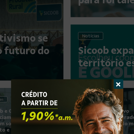
tivismo se
Notícias
Sicoob expa
 futuro do
território 
pat...
×
ias
Notícias
b e Grupo HDI
Sicoob alcança novo
iam parceria e
patamar de cooperad
am solução que une
reafirma a força do 
to e seguro em uma...
cooperativo no...