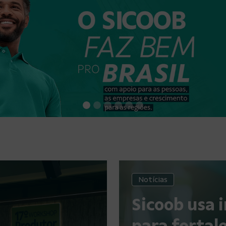
Notícias
Sicoob usa i
para fortale