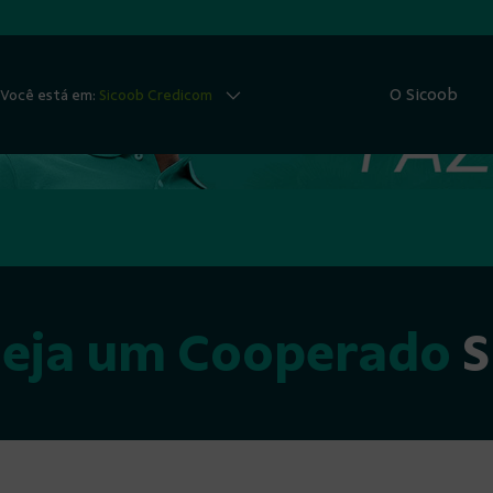
O Sicoob
Você está em:
Sicoob Credicom
 coloca você no 
Seja um Cooperado
S