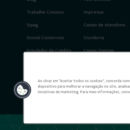
Trabalhe Conosco
Imprensa
Sipag
Canais de Atendimento
Sicoob Consórcios
Ouvidoria
Simulador de Crédito
Canais Digitais
Redes Sociais
Ao clicar em "Aceitar todos os cookies", concorda c
dispositivo para melhorar a navegação no site, analisar
iniciativas de marketing. Para mais informações, cons