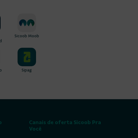
Sicoob Moob
d
o
Sipag
o
Canais de oferta Sicoob Pra
Você
(41) 3180-0676