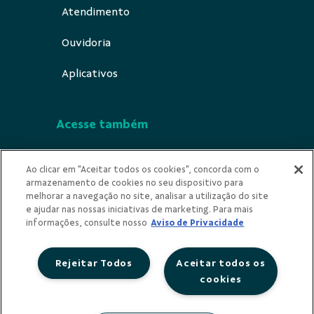
Atendimento
Ouvidoria
Aplicativos
Acesse também
Segurança
Ao clicar em "Aceitar todos os cookies", concorda com o
armazenamento de cookies no seu dispositivo para
Indícios de Ilicitude
melhorar a navegação no site, analisar a utilização do site
e ajudar nas nossas iniciativas de marketing. Para mais
Privacidade
informações, consulte nosso
Aviso de Privacidade
Rejeitar Todos
Aceitar todos os
cookies
Redes Sociais