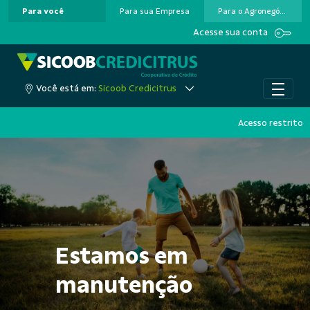
Para você
Para sua Empresa
Para o Agronegócio
Pular para o Conteúdo principal
Acesse sua conta
Você está em:
Sicoob Credicitrus
Acesso restrito
Estamos em
manutenção