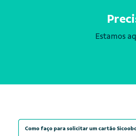
Preci
Estamos aqu
Como faço para solicitar um cartão Sicoob