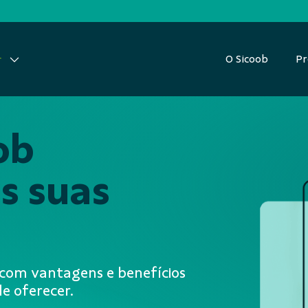
O Sicoob
Pr
r
ob
s suas
, com vantagens e benefícios
e oferecer.