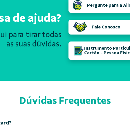
Pergunte para a Ali
sa de ajuda?
Fale Conosco
i para tirar todas
as suas dúvidas.
Instrumento Particul
Cartão - Pessoa Físi
Dúvidas Frequentes
card?