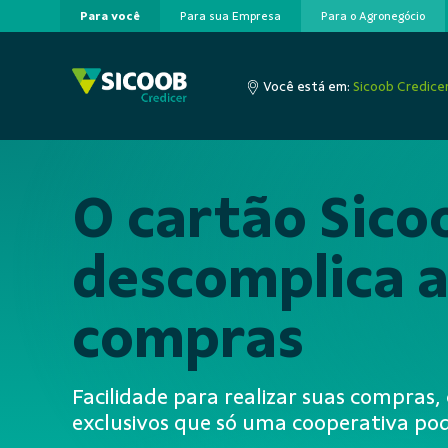
Para você
Para sua Empresa
Para o Agronegócio
Pular para o Conteúdo principal
Você está em:
Sicoob Credice
O cartão Sico
descomplica a
compras
Facilidade para realizar suas compras
exclusivos que só uma cooperativa pod