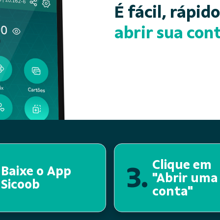
É fácil, rápid
abrir sua cont
Clique em
3.
Baixe o App
"Abrir uma
Sicoob
conta"