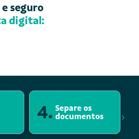
o e seguro
a digital:
4.
Separe os
documentos