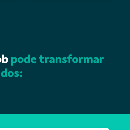
ob
pode transformar
ados: