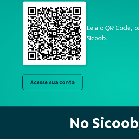
Leia o QR Code, b
Sicoob.
Acesse sua conta
No Sicoob