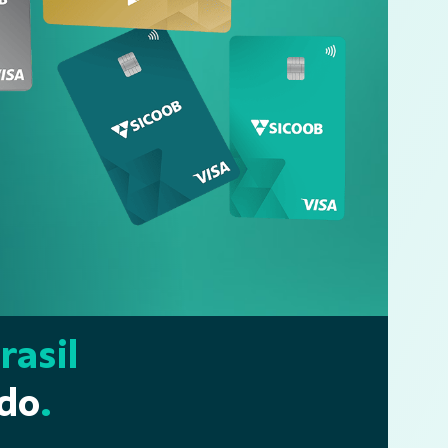
rasil
ndo
.