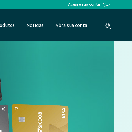
Acesse sua conta
odutos
Notícias
Abra sua conta