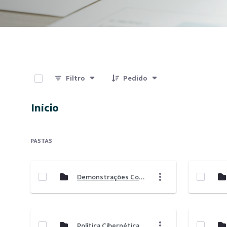
0 de 9 Itens selecionados
Filtro
Pedido
Início
PASTAS
Demonstrações Contábeis
Política Cibernética