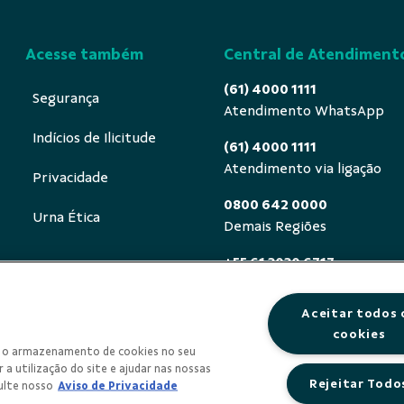
Acesse também
Central de Atendiment
(61) 4000 1111
Segurança
Atendimento WhatsApp
Indícios de Ilicitude
(61) 4000 1111
Atendimento via ligação
Privacidade
0800 642 0000
Urna Ética
Demais Regiões
+55 61 3030 6717
Exterior (ligue a cobrar)
Aceitar todos 
0800 940 0458
cookies
Deficientes auditivos ou de
om o armazenamento de cookies no seu
segunda a sexta, das 8h às 
 a utilização do site e ajudar nas nossas
Rejeitar Todo
ulte nosso
Aviso de Privacidade