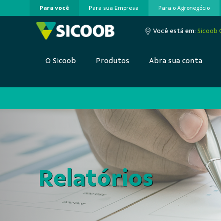
Para você
Para sua Empresa
Para o Agronegócio
Pular para o Conteúdo principal
Você está em:
Sicoob
O Sicoob
Produtos
Abra sua conta
Relatórios