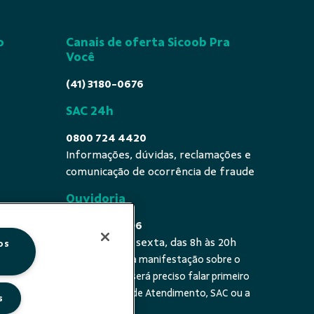
o
Canais de oferta Sicoob Pra
Você
(41) 3180-0676
SAC 24h
0800 724 4420
Informações, dúvidas, reclamações e
comunicação de ocorrência de fraude
Ouvidoria
0800 725 0996
De segunda a sexta, das 8h às 20h
os
É a sua primeira manifestação sobre o
 fala - De
tema? Se sim, será preciso falar primeiro
20h
com a Central de Atendimento, SAC ou a
s
cooperativa.