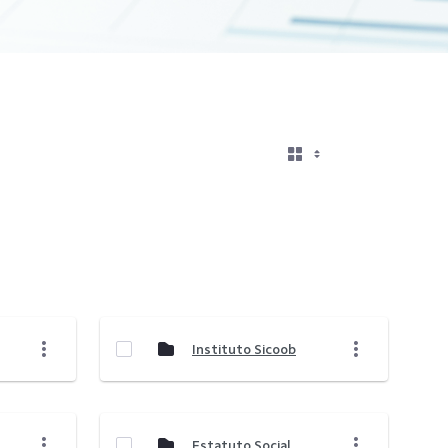
Instituto Sicoob
Estatuto Social