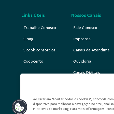
Links Úteis
Nossos Canais
Trabalhe Conosco
Fale Conosco
Sipag
Imprensa
Sicoob consórcios
Canais de Atendimento
Coopcerto
Ouvidoria
Canais Digitais
Redes Sociais
Ao clicar em "Aceitar todos os cookies", concorda c
dispositivo para melhorar a navegação no site, analisar
iniciativas de marketing. Para mais informações, cons