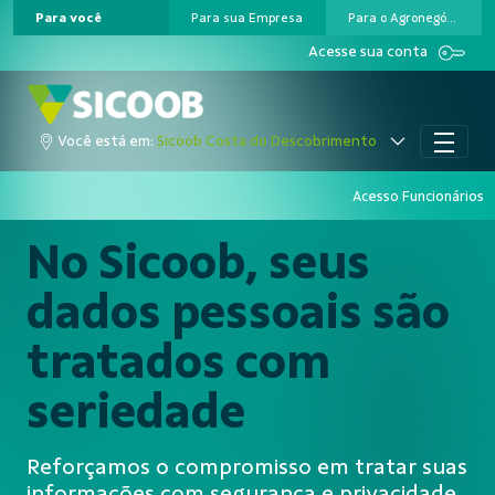
Para você
Para sua Empresa
Para o Agronegócio
Pular para o Conteúdo principal
Acesse sua conta
Você está em:
Sicoob Costa do Descobrimento
Acesso Funcionários
No Sicoob, seus
dados pessoais são
tratados com
seriedade
Reforçamos o compromisso em tratar suas
informações com segurança e privacidade,