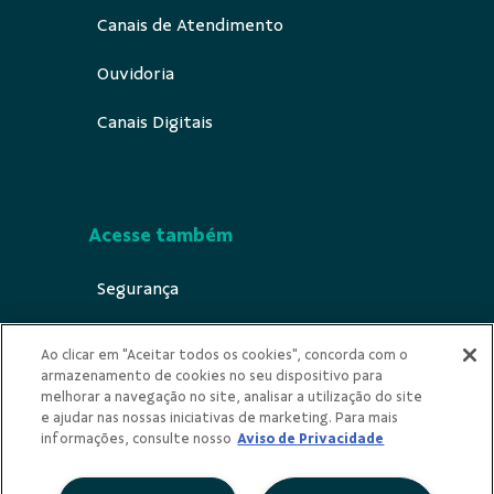
Canais de Atendimento
Ouvidoria
Canais Digitais
Acesse também
Segurança
Indícios de Ilicitude
Ao clicar em "Aceitar todos os cookies", concorda com o
armazenamento de cookies no seu dispositivo para
Privacidade
melhorar a navegação no site, analisar a utilização do site
e ajudar nas nossas iniciativas de marketing. Para mais
Urna Ética
informações, consulte nosso
Aviso de Privacidade