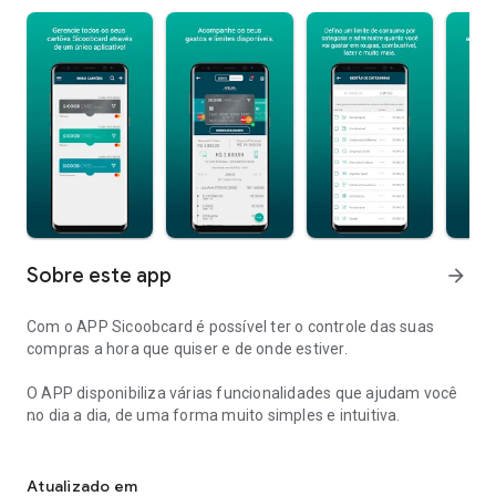
Sobre este app
arrow_forward
Com o APP Sicoobcard é possível ter o controle das suas
compras a hora que quiser e de onde estiver.
O APP disponibiliza várias funcionalidades que ajudam você
no dia a dia, de uma forma muito simples e intuitiva.
Aplicativo para gestão detalhada​ dos cartões Sicoobcard.
Já imaginou gerar um cartão virtual para compras online em
segundos? No app você pode. E liberar o cartão para uso no
Atualizado em