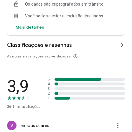
Os dados são criptografados em trânsito
Você pode solicitar a exclusão dos dados
Mais detalhes
Classificações e resenhas
arrow_forward
As notas e avaliações são verificadas
info_outline
3,9
5
4
3
2
1
36,1 mil
avaliações
more_vert
vinicius soares