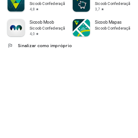
Sicoob Confederação
Sicoob Confederação
4,8
3,7
star
star
Sicoob Moob
Sicoob Mapas
Sicoob Confederação
Sicoob Confederação
4,0
star
flag
Sinalizar como impróprio