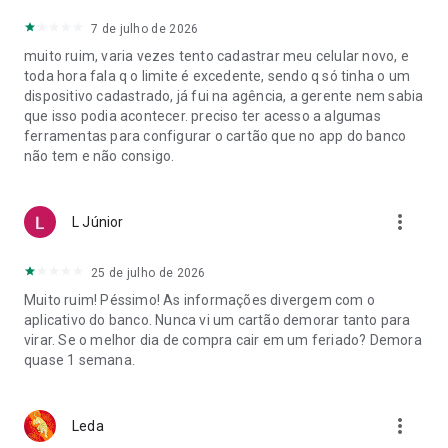
7 de julho de 2026
muito ruim, varia vezes tento cadastrar meu celular novo, e
toda hora fala q o limite é excedente, sendo q só tinha o um
dispositivo cadastrado, já fui na agência, a gerente nem sabia
que isso podia acontecer. preciso ter acesso a algumas
ferramentas para configurar o cartão que no app do banco
não tem e não consigo.
more_vert
L Júnior
25 de julho de 2026
Muito ruim! Péssimo! As informações divergem com o
aplicativo do banco. Nunca vi um cartão demorar tanto para
virar. Se o melhor dia de compra cair em um feriado? Demora
quase 1 semana.
more_vert
Leda