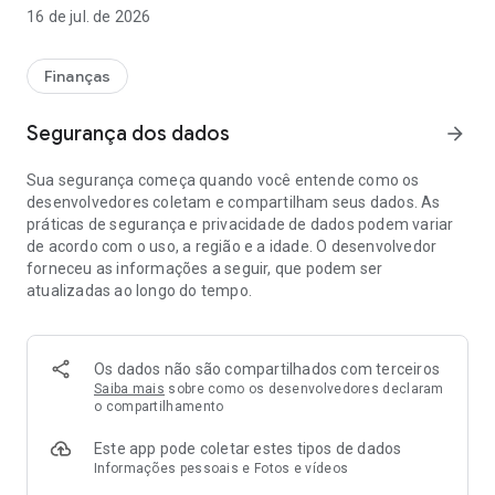
exterior? No app você também pode. Ah, e para suspender a
16 de jul. de 2026
fatura impressa? Isso mesmo, faz no app!
Com ele, você ainda consegue:
Finanças
- Controlar suas compras em tempo real
Segurança dos dados
arrow_forward
- Consultar saldo
- Enviar sua fatura por e-mail
Sua segurança começa quando você entende como os
- Consultar saldo do Sicoobcard Prêmios
desenvolvedores coletam e compartilham seus dados. As
- Alterar o limite e realizar bloqueio dos cartões adicionais
práticas de segurança e privacidade de dados podem variar
(geral ou por categoria)
de acordo com o uso, a região e a idade. O desenvolvedor
- Gerar boleto para o pagamento de faturas
forneceu as informações a seguir, que podem ser
atualizadas ao longo do tempo.
Ah, e tem mais! Perdeu seu Sicoobcard ou foi roubado? No
app você consegue fazer o bloqueio e desbloqueio
temporário do cartão de crédito, bloqueio para compras não
presenciais e bloqueios para saques em ATM Banco24horas.
Os dados não são compartilhados com terceiros
Tudo pensado na sua segurança e praticidade.
Saiba mais
sobre como os desenvolvedores declaram
o compartilhamento
Este app pode coletar estes tipos de dados
Informações pessoais e Fotos e vídeos