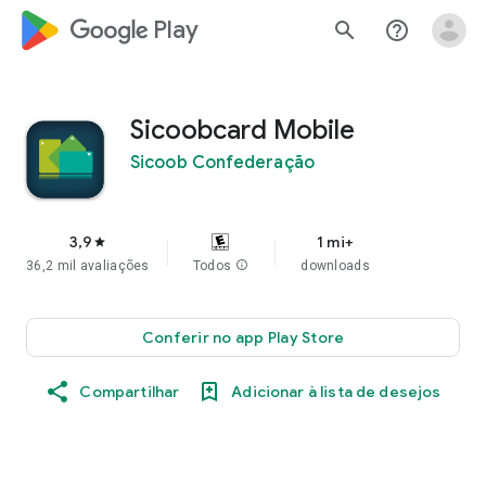
google_logo Play
search
help_outline
Sicoobcard Mobile
Sicoob Confederação
3,9
1 mi+
star
36,2 mil avaliações
Todos
info
downloads
Conferir no app Play Store
Compartilhar
Adicionar à lista de desejos