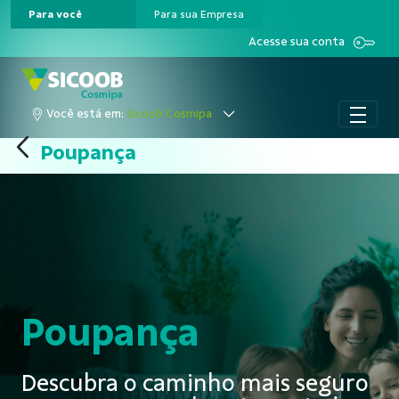
Para você
Para sua Empresa
Pular para o Conteúdo principal
Acesse sua conta
Você está em:
Sicoob Cosmipa
Poupança
Poupança
Descubra o caminho mais seguro