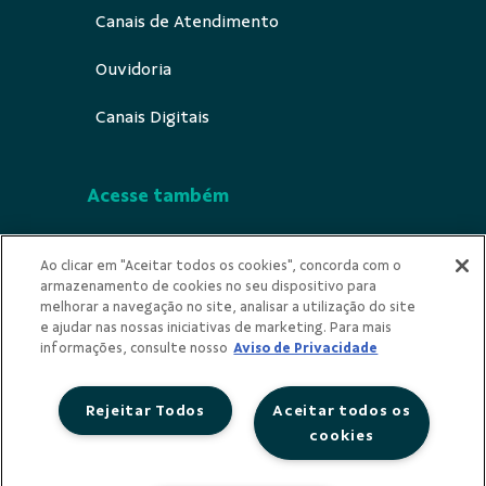
Canais de Atendimento
Ouvidoria
Canais Digitais
Acesse também
Segurança
Ao clicar em "Aceitar todos os cookies", concorda com o
armazenamento de cookies no seu dispositivo para
Indícios de Ilícitude
melhorar a navegação no site, analisar a utilização do site
e ajudar nas nossas iniciativas de marketing. Para mais
Privacidade
informações, consulte nosso
Aviso de Privacidade
Rejeitar Todos
Aceitar todos os
cookies
Redes Sociais