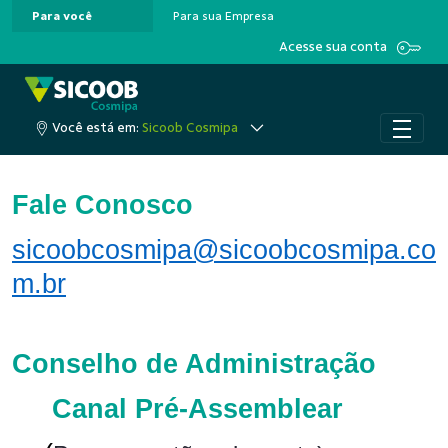
Para você
Para sua Empresa
Pular para o Conteúdo principal
Acesse sua conta
Você está em:
Sicoob Cosmipa
Fale Conosco
sicoobcosmipa@sicoobcosmipa.co
m.br
Conselho de Administração
Canal Pré-Assemblear