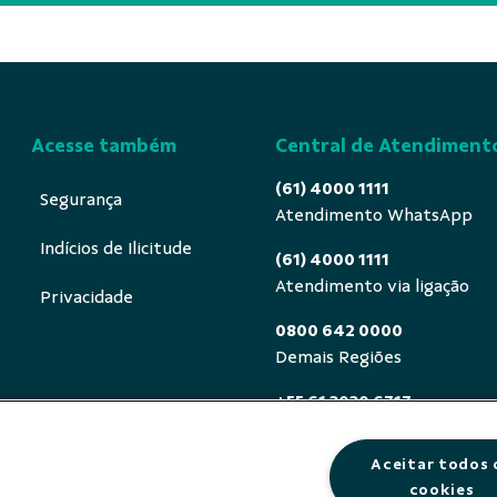
Acesse também
Central de Atendiment
(61) 4000 1111
Segurança
Atendimento WhatsApp
Indícios de Ilicitude
(61) 4000 1111
Atendimento via ligação
Privacidade
0800 642 0000
Demais Regiões
+55 61 3030 6717
Exterior (ligue a cobrar)
Aceitar todos 
0800 940 0458
cookies