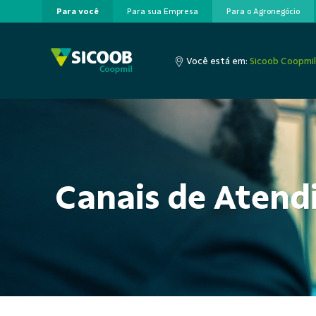
Para você
Para sua Empresa
Para o Agronegócio
Pular para o Conteúdo principal
Você está em:
Sicoob Coopmil
Canais de Aten