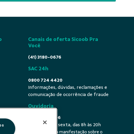
o
Canais de oferta Sicoob Pra
Você
(41) 3180-0676
SAC 24h
0800 724 4420
Informações, dúvidas, reclamações e
comunicação de ocorrência de fraude
Ouvidoria
0800 725 0996
De segunda a sexta, das 8h às 20h
os
É a sua primeira manifestação sobre o