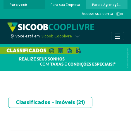
Para você
Para sua Empresa
Para o Agronegócio
Pular para o Conteúdo principal
Acesse sua conta
Você está em:
Sicoob Cooplivre
Classificados - Imóveis
(21)