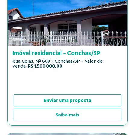
Proposta - Bens à Venda
Se interessou por algum imóvel ou veículo? Faça-nos 
uma proposta!
Indica os campos necessários
Imóvel residencial - Conchas/SP
Rua Goias, Nº 608 - Conchas/SP - Valor de
venda:
R$ 1.500.000,00
Submeter
Enviar uma proposta
Saiba mais