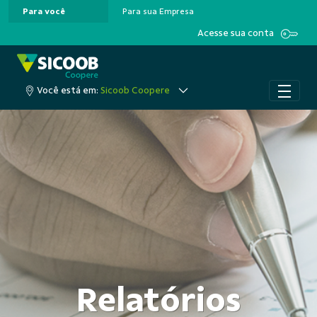
Para você
Para sua Empresa
Pular para o Conteúdo principal
Acesse sua conta
Você está em:
Sicoob Coopere
Relatórios