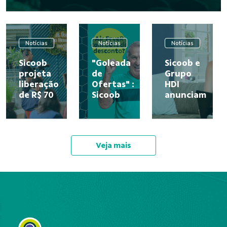
Notícias
Notícias
Notícias
Sicoob
"Goleada
Sicoob e
projeta
de
Grupo
liberação
Ofertas" :
HDI
de R$ 70
Sicoob
anunciam
bilhões
convoca
parceria
em
craques
e lançam
crédito
do
solução
rural
futebol
que une
Veja mais
para o
brasileiro
crédito e
Plano
e lança
seguro
Safra
campanha
em uma...
26/27
...