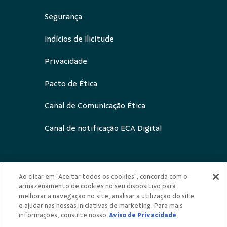
Acesse também
Segurança
Indícios de Ilicitude
Privacidade
Pacto de Ética
Canal de Comunicação Ética
Canal de notificação ECA Digital
Ao clicar em "Aceitar todos os cookies", concorda com o
armazenamento de cookies no seu dispositivo para
Redes Sociais
melhorar a navegação no site, analisar a utilização do site
e ajudar nas nossas iniciativas de marketing. Para mais
informações, consulte nosso
Aviso de Privacidade