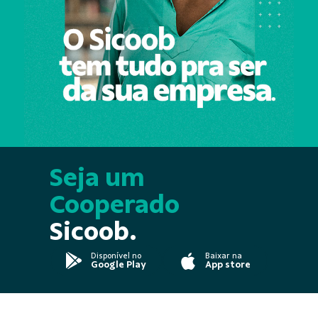
Seja um
Cooperado
Sicoob.
Disponível no
Baixar na
Google Play
App store