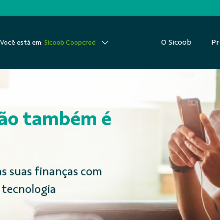
O Sicoob
Pr
Você está em:
Sicoob Coopcred
ção também é
as suas finanças com
 tecnologia