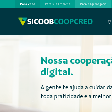
Para você
Para sua Empresa
Para o Agronegócio
Pular para o Conteúdo principal
Nossa coopera
digital.
A gente te ajuda a cuidar d
toda praticidade e a melhor