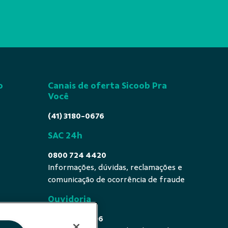
o
Canais de oferta Sicoob Pra
Você
(41) 3180-0676
SAC 24h
0800 724 4420
Informações, dúvidas, reclamações e
comunicação de ocorrência de fraude
Ouvidoria
0800 725 0996