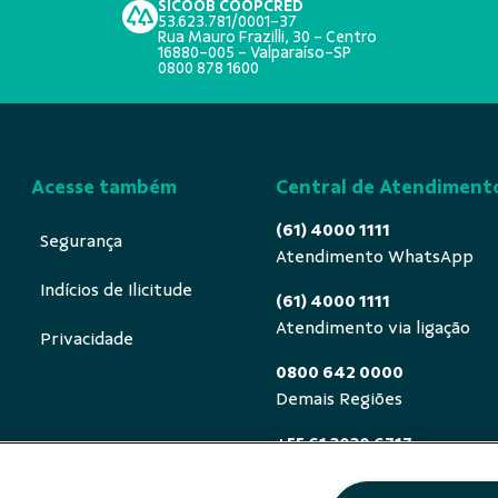
SICOOB COOPCRED
53.623.781/0001-37
Rua Mauro Frazilli, 30 - Centro
16880-005 - Valparaíso-SP
0800 878 1600
Acesse também
Central de Atendiment
(61) 4000 1111
Segurança
Atendimento WhatsApp
Indícios de Ilicitude
(61) 4000 1111
Atendimento via ligação
Privacidade
0800 642 0000
Demais Regiões
+55 61 3030 6717
Exterior (ligue a cobrar)