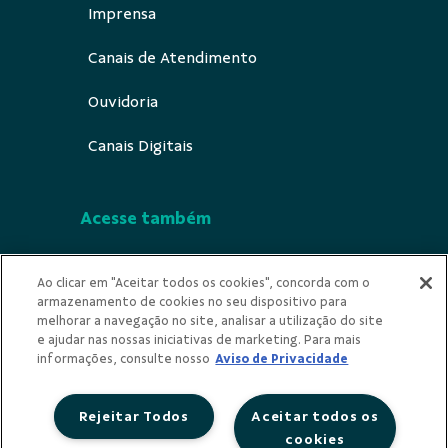
Imprensa
Canais de Atendimento
Ouvidoria
Canais Digitais
Acesse também
Segurança
Ao clicar em "Aceitar todos os cookies", concorda com o
armazenamento de cookies no seu dispositivo para
Indícios de Ilicitude
melhorar a navegação no site, analisar a utilização do site
e ajudar nas nossas iniciativas de marketing. Para mais
Privacidade
informações, consulte nosso
Aviso de Privacidade
Rejeitar Todos
Aceitar todos os
cookies