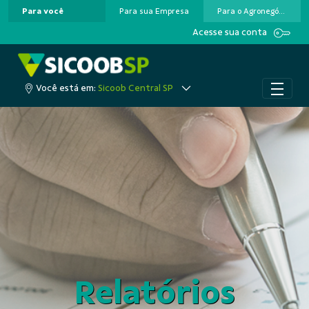
Para você
Para sua Empresa
Para o Agronegócio
Pular para o Conteúdo principal
Acesse sua conta
Você está em:
Sicoob Central SP
Relatórios