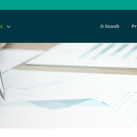
O Sicoob
Pr
di