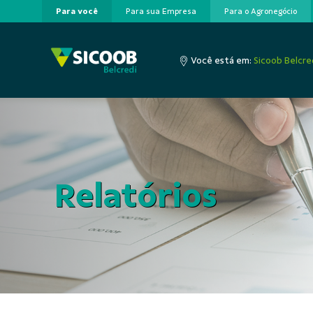
Para você
Para sua Empresa
Para o Agronegócio
Pular para o Conteúdo principal
Você está em:
Sicoob Belcre
Relatórios