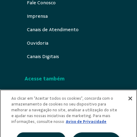
Fale Conosco
Imprensa
Canais de Atendimento
Ouvidoria
Canais Digitais
Acesse também
Segurança
Ao clicar em "Aceitar todos os cookies", concorda com o
armazenamento de cookies no seu dispositivo para
Indícios de Ilicitude
melhorar a navegação no site, analisar a utilização do site
e ajudar nas nossas iniciativas de marketing. Para mais
Privacidade
informações, consulte nosso
Aviso de Privacidade