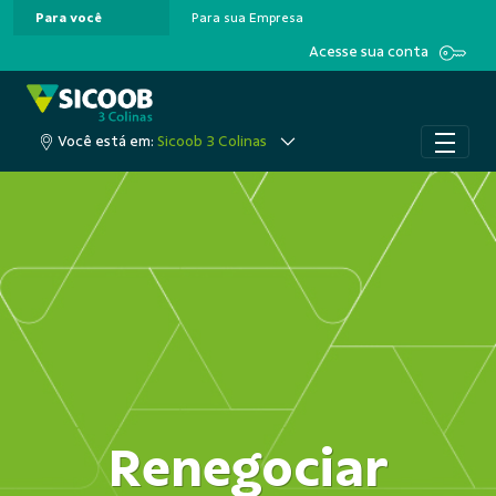
Para você
Para sua Empresa
Pular para o Conteúdo principal
Acesse sua conta
Você está em:
Sicoob 3 Colinas
Renegociar