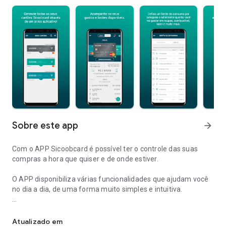
Sobre este app
arrow_forward
Com o APP Sicoobcard é possível ter o controle das suas
compras a hora que quiser e de onde estiver.
O APP disponibiliza várias funcionalidades que ajudam você
no dia a dia, de uma forma muito simples e intuitiva.
Aplicativo para gestão detalhada​ dos cartões Sicoobcard.
Já imaginou gerar um cartão virtual para compras online em
segundos? No app você pode. E liberar o cartão para uso no
Atualizado em