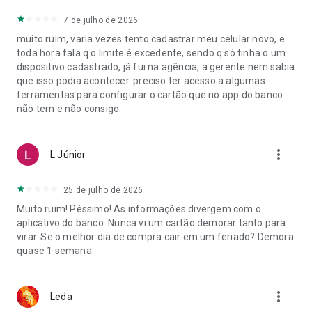
7 de julho de 2026
muito ruim, varia vezes tento cadastrar meu celular novo, e
toda hora fala q o limite é excedente, sendo q só tinha o um
dispositivo cadastrado, já fui na agência, a gerente nem sabia
que isso podia acontecer. preciso ter acesso a algumas
ferramentas para configurar o cartão que no app do banco
não tem e não consigo.
more_vert
L Júnior
25 de julho de 2026
Muito ruim! Péssimo! As informações divergem com o
aplicativo do banco. Nunca vi um cartão demorar tanto para
virar. Se o melhor dia de compra cair em um feriado? Demora
quase 1 semana.
more_vert
Leda