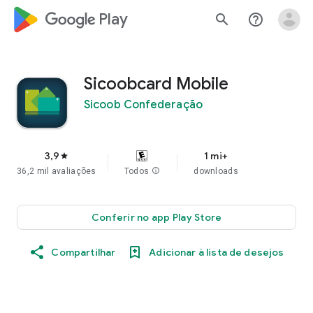
google_logo Play
search
help_outline
Sicoobcard Mobile
Sicoob Confederação
3,9
1 mi+
star
36,2 mil avaliações
Todos
info
downloads
Conferir no app Play Store
Compartilhar
Adicionar à lista de desejos