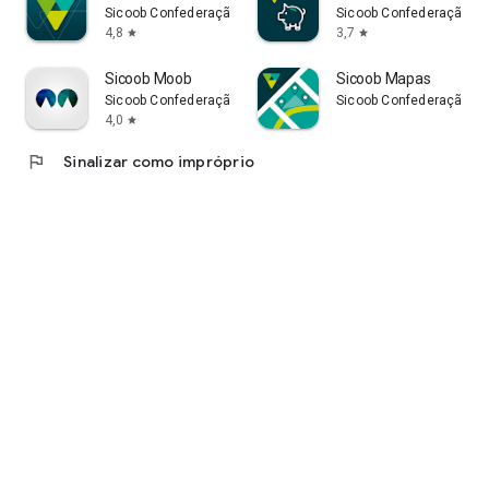
Sicoob Confederação
Sicoob Confederação
4,8
3,7
star
star
Sicoob Moob
Sicoob Mapas
Sicoob Confederação
Sicoob Confederação
4,0
star
flag
Sinalizar como impróprio