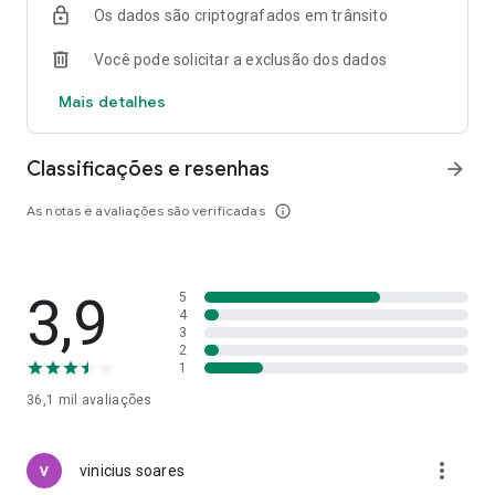
Os dados são criptografados em trânsito
Você pode solicitar a exclusão dos dados
Mais detalhes
Classificações e resenhas
arrow_forward
As notas e avaliações são verificadas
info_outline
3,9
5
4
3
2
1
36,1 mil
avaliações
more_vert
vinicius soares