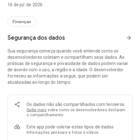
exterior? No app você também pode. Ah, e para suspender a
16 de jul. de 2026
fatura impressa? Isso mesmo, faz no app!
Com ele, você ainda consegue:
Finanças
- Controlar suas compras em tempo real
Segurança dos dados
arrow_forward
- Consultar saldo
- Enviar sua fatura por e-mail
Sua segurança começa quando você entende como os
- Consultar saldo do Sicoobcard Prêmios
desenvolvedores coletam e compartilham seus dados. As
- Alterar o limite e realizar bloqueio dos cartões adicionais
práticas de segurança e privacidade de dados podem variar
(geral ou por categoria)
de acordo com o uso, a região e a idade. O desenvolvedor
- Gerar boleto para o pagamento de faturas
forneceu as informações a seguir, que podem ser
atualizadas ao longo do tempo.
Ah, e tem mais! Perdeu seu Sicoobcard ou foi roubado? No
app você consegue fazer o bloqueio e desbloqueio
temporário do cartão de crédito, bloqueio para compras não
presenciais e bloqueios para saques em ATM Banco24horas.
Os dados não são compartilhados com terceiros
Tudo pensado na sua segurança e praticidade.
Saiba mais
sobre como os desenvolvedores declaram
o compartilhamento
Este app pode coletar estes tipos de dados
Informações pessoais e Fotos e vídeos