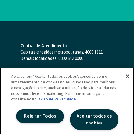
Central de Atendimento
Capitais e regiões metropolitanas:
4000 1111
Demais localidades:
0800 642 0000
SAC 24 horas
-
0800 724 4420
Ao clicar em "Aceitar todos os cookies", concorda com o
Ouvidoria
armazenamento de cookies no seu dispositivo para melhorar
0800 725 0996
(de segunda a sexta, das 8h às 20h)
a navegação no site, analisar a utilização do site e ajudar nas
ouvidoriasicoob.com.br
nossas iniciativas de marketing. Para mais informações,
consulte nosso
Deficientes auditivos ou de fala
Aviso de Privacidade
-
0800 940 0458
(de segunda a sexta, das 8h às 20h)
Rejeitar Todos
Aceitar todos os
cookies