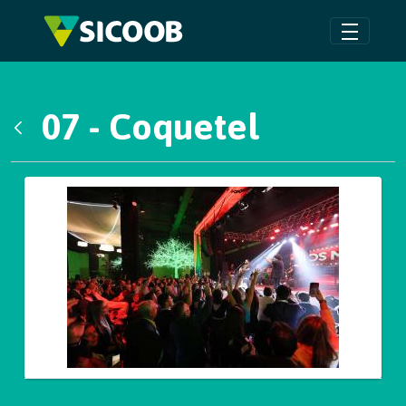
Pular para o Conteúdo principal
07 - Coquetel
Voltar
Galeria de Mídias