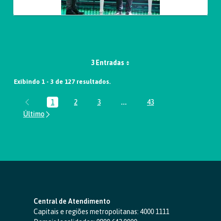
3 Entradas
Exibindo 1 - 3 de 127 resultados.
1
2
3
...
43
Página
Página
Página
Páginas intermediárias Usar A
Página
Central de Atendimento
Capitais e regiões metropolitanas:
4000 1111