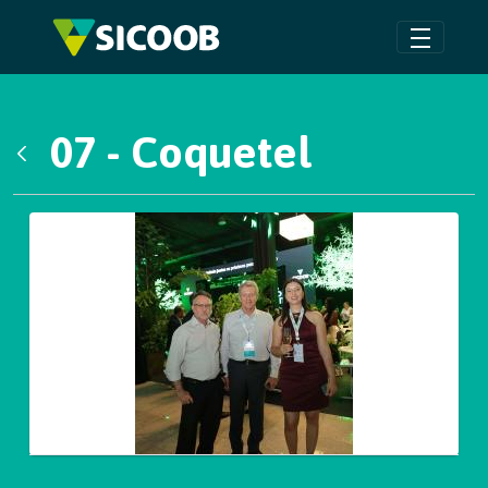
Pular para o Conteúdo principal
07 - Coquetel
Voltar
Galeria de Mídias