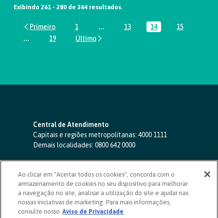
Exibindo 261 - 280 de 364 resultados.
1
...
13
14
15
Página
Páginas intermediárias Usar ABA par
Página
Página
Página
...
19
Páginas intermediárias Usar ABA para navegar.
Página
Central de Atendimento
Capitais e regiões metropolitanas:
4000 1111
Demais localidades:
0800 642 0000
SAC 24 horas
-
0800 724 4420
Ao clicar em "Aceitar todos os cookies", concorda com o
Ouvidoria
armazenamento de cookies no seu dispositivo para melhorar
0800 725 0996
(de segunda a sexta, das 8h às 20h)
a navegação no site, analisar a utilização do site e ajudar nas
ouvidoriasicoob.com.br
nossas iniciativas de marketing. Para mais informações,
consulte nosso
Deficientes auditivos ou de fala
Aviso de Privacidade
-
0800 940 0458