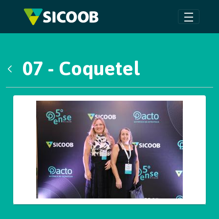
Pular para o Conteúdo principal
07 - Coquetel
Voltar
Galeria de Mídias