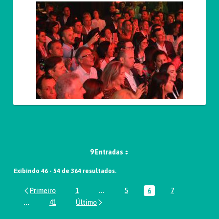
9 Entradas
Exibindo 46 - 54 de 364 resultados.
1
...
5
6
7
Página
Páginas intermediárias Usar ABA par
Página
Página
Página
...
41
Páginas intermediárias Usar ABA para navegar.
Página