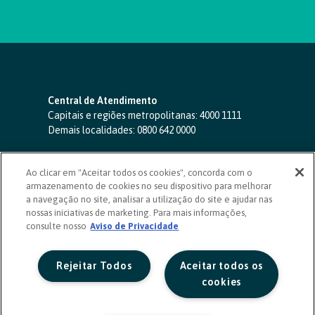
Central de Atendimento
Capitais e regiões metropolitanas:
4000 1111
Demais localidades:
0800 642 0000
SAC 24 horas
-
0800 724 4420
Ao clicar em "Aceitar todos os cookies", concorda com o
Ouvidoria
armazenamento de cookies no seu dispositivo para melhorar
0800 725 0996
(de segunda a sexta, das 8h às 20h)
a navegação no site, analisar a utilização do site e ajudar nas
ouvidoriasicoob.com.br
nossas iniciativas de marketing. Para mais informações,
consulte nosso
Deficientes auditivos ou de fala
Aviso de Privacidade
-
0800 940 0458
(de segunda a sexta, das 8h às 20h)
Rejeitar Todos
Aceitar todos os
cookies