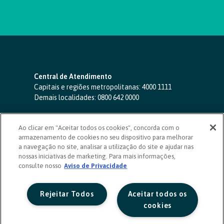
Central de Atendimento
Capitais e regiões metropolitanas:
4000 1111
Demais localidades:
0800 642 0000
SAC 24 horas
-
0800 724 4420
Ao clicar em "Aceitar todos os cookies", concorda com o
Ouvidoria
armazenamento de cookies no seu dispositivo para melhorar
0800 725 0996
(de segunda a sexta, das 8h às 20h)
a navegação no site, analisar a utilização do site e ajudar nas
ouvidoriasicoob.com.br
nossas iniciativas de marketing. Para mais informações,
consulte nosso
Deficientes auditivos ou de fala
Aviso de Privacidade
-
0800 940 0458
(de segunda a sexta, das 8h às 20h)
Rejeitar Todos
Aceitar todos os
cookies