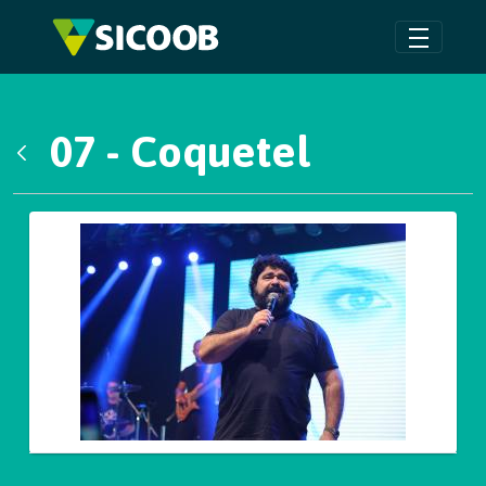
Pular para o Conteúdo principal
07 - Coquetel
Voltar
Galeria de Mídias